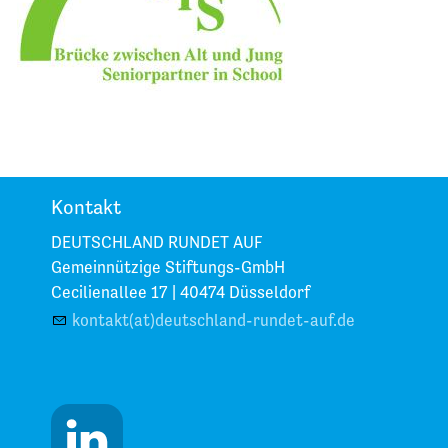
Kontakt
DEUTSCHLAND RUNDET AUF
Gemeinnützige Stiftungs-GmbH
Cecilienallee 17 |
40474 Düsseldorf
kontakt(at)deutschland-rundet-auf.de