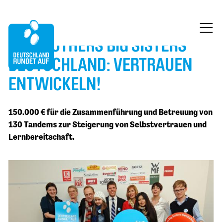
BIG BROTHERS BIG SISTERS
ÜBER UNS
DEUTSCHLAND: VERTRAUEN
MITMACHEN
ENTWICKELN!
FÖRDERUNG
150.000 € für die Zusammenführung und Betreuung von
130 Tandems zur Steigerung von Selbstvertrauen und
BLOG
Lernbereitschaft.
KONTAKT
JETZT SPENDEN